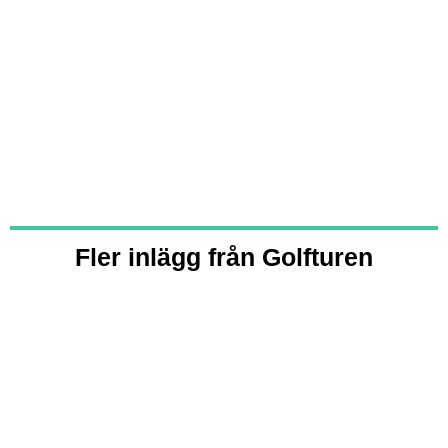
81 %
1016 mb
13 km/h
Väder från OpenWeatherMap
Fler inlägg från Golfturen