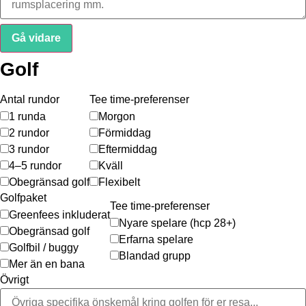
Gå vidare
Golf
Antal rundor
Tee time-preferenser
1 runda
Morgon
2 rundor
Förmiddag
3 rundor
Eftermiddag
4–5 rundor
Kväll
Obegränsad golf
Flexibelt
Golfpaket
Tee time-preferenser
Greenfees inkluderat
Nyare spelare (hcp 28+)
Obegränsad golf
Erfarna spelare
Golfbil / buggy
Blandad grupp
Mer än en bana
Övrigt