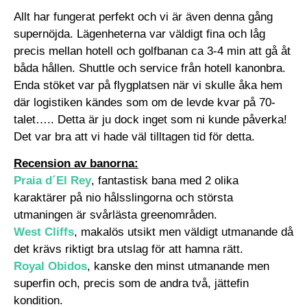
Allt har fungerat perfekt och vi är även denna gång
supernöjda. Lägenheterna var väldigt fina och låg
precis mellan hotell och golfbanan ca 3-4 min att gå åt
båda hållen. Shuttle och service från hotell kanonbra.
Enda stöket var på flygplatsen när vi skulle åka hem
där logistiken kändes som om de levde kvar på 70-
talet….. Detta är ju dock inget som ni kunde påverka!
Det var bra att vi hade väl tilltagen tid för detta.
Recension av banorna:
Praia d´El Rey
, fantastisk bana med 2 olika
karaktärer på nio hålsslingorna och största
utmaningen är svårlästa greenområden.
West Cliffs
, makalös utsikt men väldigt utmanande då
det krävs riktigt bra utslag för att hamna rätt.
Royal Obidos
, kanske den minst utmanande men
superfin och, precis som de andra två, jättefin
kondition.