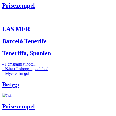
Prisexempel
LÄS MER
Barceló Tenerife
Teneriffa, Spanien
– Femstjärnigt hotell
– Nära till shopping och bad
– Mycket fin golf
Betyg:
Prisexempel