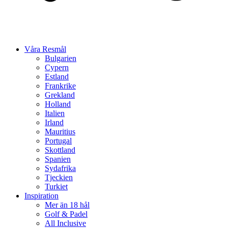
Våra Resmål
Bulgarien
Cypern
Estland
Frankrike
Grekland
Holland
Italien
Irland
Mauritius
Portugal
Skottland
Spanien
Sydafrika
Tjeckien
Turkiet
Inspiration
Mer än 18 hål
Golf & Padel
All Inclusive