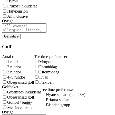
Hyrbil
Frukost inkluderat
Halvpension
All inclusive
Övrigt
Gå vidare
Golf
Antal rundor
Tee time-preferenser
1 runda
Morgon
2 rundor
Förmiddag
3 rundor
Eftermiddag
4–5 rundor
Kväll
Obegränsad golf
Flexibelt
Golfpaket
Tee time-preferenser
Greenfees inkluderat
Nyare spelare (hcp 28+)
Obegränsad golf
Erfarna spelare
Golfbil / buggy
Blandad grupp
Mer än en bana
Övrigt