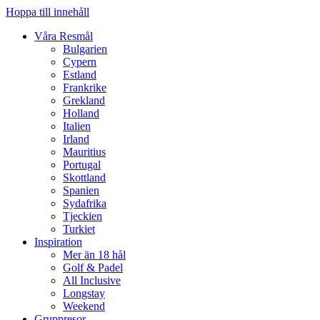
Hoppa till innehåll
Våra Resmål
Bulgarien
Cypern
Estland
Frankrike
Grekland
Holland
Italien
Irland
Mauritius
Portugal
Skottland
Spanien
Sydafrika
Tjeckien
Turkiet
Inspiration
Mer än 18 hål
Golf & Padel
All Inclusive
Longstay
Weekend
Gruppresor