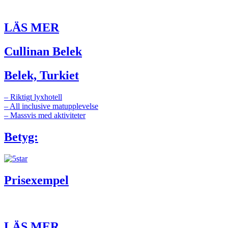
LÄS MER
Cullinan Belek
Belek, Turkiet
– Riktigt lyxhotell
– All inclusive matupplevelse
– Massvis med aktiviteter
Betyg:
Prisexempel
LÄS MER