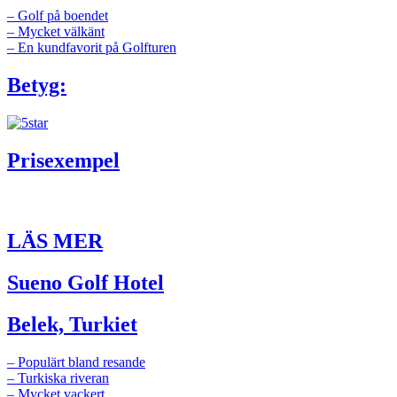
– Golf på boendet
– Mycket välkänt
– En kundfavorit på Golfturen
Betyg:
Prisexempel
LÄS MER
Sueno Golf Hotel
Belek, Turkiet
– Populärt bland resande
– Turkiska riveran
– Mycket vackert