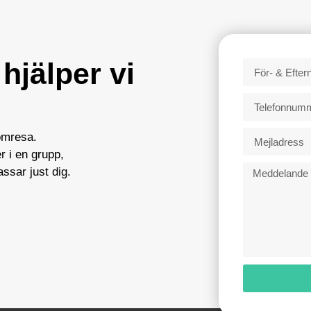
hjälper vi
ömresa.
 i en grupp,
ssar just dig.