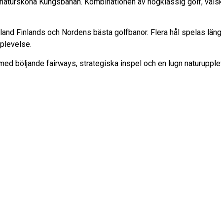
natursköna Kungsbanan. Kombinationen av högklassig golf, välskö
and Finlands och Nordens bästa golfbanor. Flera hål spelas läng
pplevelse.
ed böljande fairways, strategiska inspel och en lugn naturupple