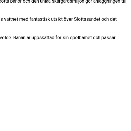
tta banor och den unika skärgårdsmiljön gör anläggningen till
s vattnet med fantastisk utsikt över Slottssundet och det
velse. Banan är uppskattad för sin spelbarhet och passar