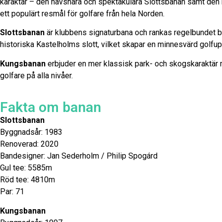
karaktär – den havsnära och spektakulära Slottsbanan samt den 
ett populärt resmål för golfare från hela Norden.
Slottsbanan
är klubbens signaturbana och rankas regelbundet bl
historiska Kastelholms slott, vilket skapar en minnesvärd golfu
Kungsbanan
erbjuder en mer klassisk park- och skogskaraktär m
golfare på alla nivåer.
Fakta om banan
Slottsbanan
Byggnadsår: 1983
Renoverad: 2020
Bandesigner: Jan Sederholm / Philip Spogárd
Gul tee: 5585m
Röd tee: 4810m
Par: 71
Kungsbanan