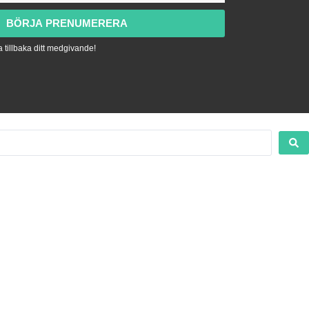
BÖRJA PRENUMERERA
 tillbaka ditt medgivande!