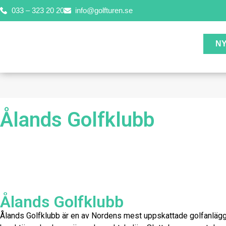
033 – 323 20 20
info@golfturen.se
N
Ålands Golfklubb
Ålands Golfklubb
Ålands Golfklubb är en av Nordens mest uppskattade golfanläggn