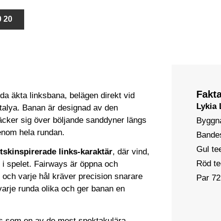
0 20
Fakt
da äkta linksbana, belägen direkt vid
Lykia 
ntalya. Banan är designad av den
äcker sig över böljande sanddyner längs
Byggn
genom hela rundan.
Bandes
Gul te
tskinspirerade links-karaktär
, där vind,
Röd t
l i spelet. Fairways är öppna och
och varje hål kräver precision snarare
Par 72
varje runda olika och ger banan en
as som en av de mest spektakulära