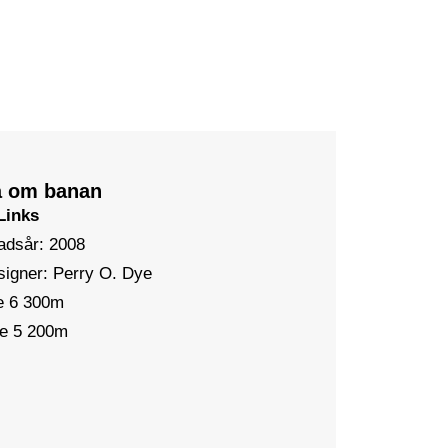
a om banan
Links
adsår: 2008
igner: Perry O. Dye
e 6 300m
ee 5 200m