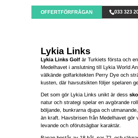
033 323 2
OFFERTFÖRFRÅGAN
Lykia Links
Lykia Links Golf
är Turkiets första och en
Medelhavet i anslutning till Lykia World A
välkände golfarkitekten Perry Dye och str
kusten, där havsutsikten följer spelaren 
Det som gör Lykia Links unikt är dess
sko
natur och strategi spelar en avgörande rol
böljande, bunkrarna djupa och utmanande, 
än kraft. Havsbrisen från Medelhavet gör 
levande och oförutsägbar karaktär.
Banan består av 18 hål, par 72, och räkn