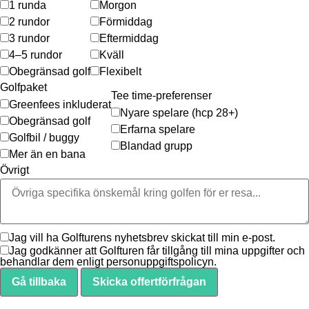
1 runda
Morgon
2 rundor
Förmiddag
3 rundor
Eftermiddag
4–5 rundor
Kväll
Obegränsad golf
Flexibelt
Golfpaket
Tee time-preferenser
Greenfees inkluderat
Nyare spelare (hcp 28+)
Obegränsad golf
Erfarna spelare
Golfbil / buggy
Blandad grupp
Mer än en bana
Övrigt
Jag vill ha Golfturens nyhetsbrev skickat till min e-post.
Jag godkänner att Golfturen får tillgång till mina uppgifter och
behandlar dem enligt personuppgiftspolicyn.
Gå tillbaka
Skicka offertförfrågan