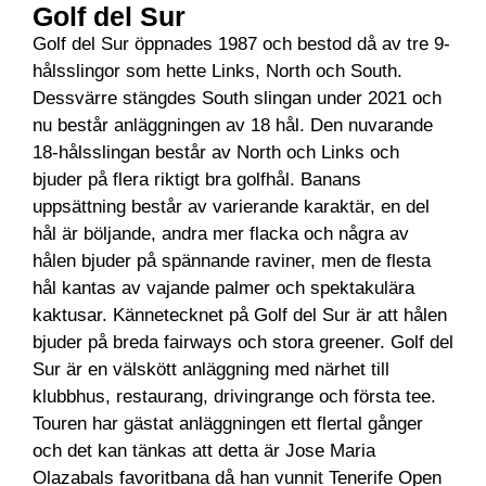
Golf del Sur
Golf del Sur öppnades 1987 och bestod då av tre 9-
hålsslingor som hette Links, North och South.
Dessvärre stängdes South slingan under 2021 och
nu består anläggningen av 18 hål. Den nuvarande
18-hålsslingan består av North och Links och
bjuder på flera riktigt bra golfhål. Banans
uppsättning består av varierande karaktär, en del
hål är böljande, andra mer flacka och några av
hålen bjuder på spännande raviner, men de flesta
hål kantas av vajande palmer och spektakulära
kaktusar. Kännetecknet på Golf del Sur är att hålen
bjuder på breda fairways och stora greener. Golf del
Sur är en välskött anläggning med närhet till
klubbhus, restaurang, drivingrange och första tee.
Touren har gästat anläggningen ett flertal gånger
och det kan tänkas att detta är Jose Maria
Olazabals favoritbana då han vunnit Tenerife Open