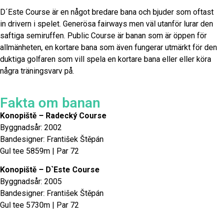
D´Este Course är en något bredare bana och bjuder som oftast
in drivern i spelet. Generösa fairways men väl utanför lurar den
saftiga semiruffen. Public Course är banan som är öppen för
allmänheten, en kortare bana som även fungerar utmärkt för den
duktiga golfaren som vill spela en kortare bana eller eller köra
några träningsvarv på.
Fakta om banan
Konopiště – Radecký Course
Byggnadsår: 2002
Bandesigner: František Štěpán
Gul tee 5859m | Par 72
Konopiště – D`Este Course
Byggnadsår: 2005
Bandesigner: František Štěpán
Gul tee 5730m | Par 72