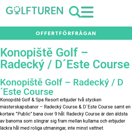
OFFERTFÖRFRÅGAN
Konopiště Golf –
Radecký / D´Este Course
Konopiště Golf – Radecký / D
´Este Course
Konopiště Golf & Spa Resort erbjuder två stycken
mästerskapsbanor – Radecký Course & D´Este Course samt en
kortare ”Public” bana över 9 hål. Radecký Course är den äldsta
av banorna som slingrar sig fram mellan kullarna och erbjuder
läckra hål med roliga utmaningar, inte minst vattnet.