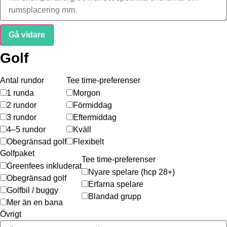
Gå vidare
Golf
Antal rundor
Tee time-preferenser
1 runda
Morgon
2 rundor
Förmiddag
3 rundor
Eftermiddag
4–5 rundor
Kväll
Obegränsad golf
Flexibelt
Golfpaket
Tee time-preferenser
Greenfees inkluderat
Nyare spelare (hcp 28+)
Obegränsad golf
Erfarna spelare
Golfbil / buggy
Blandad grupp
Mer än en bana
Övrigt