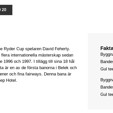
0 20
Fakt
rne Ryder Cup spelaren David Feherty.
Byggn
flera internationella mästerskap sedan
996 och 1997. I tillägg till sina 18 hål
Bande
ta är en av de första banorna i Belek och
Gul te
eener och fina fairways. Denna bana är
Byggn
ep Hotel.
Bandes
Gul te