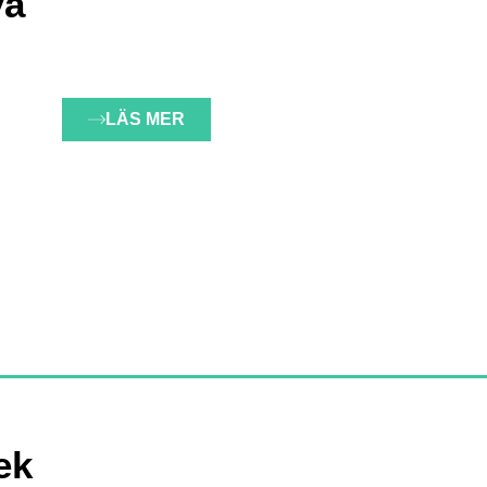
ya
LÄS MER
ek