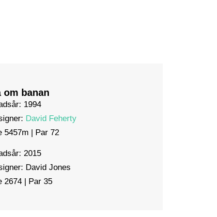
a om banan
adsår: 1994
signer:
David Feherty
e 5457m | Par 72
adsår: 2015
igner: David Jones
e 2674 | Par 35