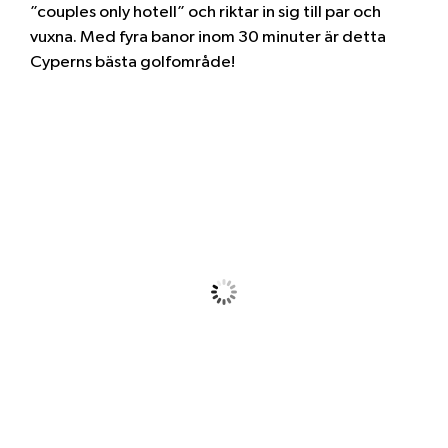
”couples only hotell” och riktar in sig till par och
vuxna. Med fyra banor inom 30 minuter är detta
Cyperns bästa golfområde!
Paphos, CY
18:15,
2026-08-09
33
°C
Klar Himmel
Vindby:
15 km/h
Moln:
0%
Synlighet:
10 km
Soluppgång:
06:06
Solnedgång:
19:45
14 km/h