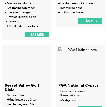
– Mästerskapsbana
– Första banan på Cypern
– Bra träningsområden
– Renoverad bana
– Trackman Range
– 550m över havet
– Trevligt klubbhus och
LÄS MER
restaurang
– GPS utrustade golfbilar
LÄS MER
Secret Valley Golf
PGA National Cyprus
Club
– Femstjäring resort
– Nybyggd bana
– Påkostad bana
– Höga betyg av gäster
– Mäktiga vyer
– Fina träningsområden