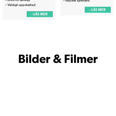
– Bred fin fairway
– Mycket spelvärd
– Väldigt uppskattad
LÄS MER
LÄS MER
Bilder & Filmer