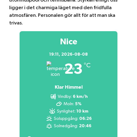
utomhuspool och tennisbana. Styrkan enligt oss
ligger i det charmiga läget med den fridfulla
atmosfären. Personalen gör allt för att man ska
trivas.
Nice
19:11,
2026-08-08
23
°C
Klar Himmel
Vindby:
6 km/h
Moln:
5%
Synlighet:
10 km
Soluppgång:
06:26
Solnedgång:
20:46