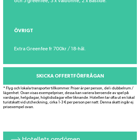
och 5 greenfee, 3 x Valbonne, 2 x Bastide.
ÖVRIGT
Extra Greenfee fr 700kr / 18-hål.
SKICKA OFFERTFÖRFRÅGAN
* Flyg och lokala transporter tillkommer. Priser är per person, del i dubbelrum /
lägenhet. Ovan visas exempelpriser, dessa kan variera beroende av spel på
vardagar, helgdagar, högtidsdagar eller liknande. Hotellen tar ofta ut en lokal
turistskatt vid utcheckning, cirka 1-3 € per person per natt. Denna skatt ingår ej
prisexempel ovan.
Hotellets omdömen