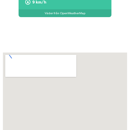
9 km/h
Väder från OpenWeatherMap