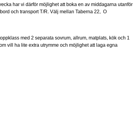
ecka har vi därför möjlighet att boka en av middagarna utanför
v bord och transport T/R. Välj mellan Taberna 22, O
r i toppklass med 2 separata sovrum, allrum, matplats, kök och 1
 som vill ha lite extra utrymme och möjlighet att laga egna