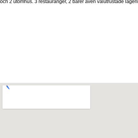
och 2 utomhus. 3 restauranger, 2 barer även välutrustade lägenhe
Lissabon
24
°C
Växlande Molnighet