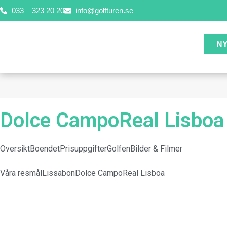
033 – 323 20 20
info@golfturen.se
N
Dolce CampoReal Lisboa
Översikt
Boendet
Prisuppgifter
Golfen
Bilder & Filmer
Våra resmål
Lissabon
Dolce CampoReal Lisboa