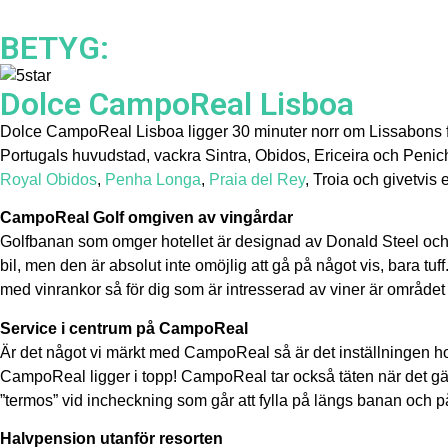
BETYG:
Dolce CampoReal Lisboa
Dolce CampoReal Lisboa ligger 30 minuter norr om Lissabons flygpl
Portugals huvudstad, vackra Sintra, Obidos, Ericeira och Penic
Royal Obidos
,
Penha Longa
,
Praia del Rey
, Troia och givetvis
CampoReal Golf omgiven av vingårdar
Golfbanan som omger hotellet är designad av Donald Steel och d
bil, men den är absolut inte omöjlig att gå på något vis, bara 
med vinrankor så för dig som är intresserad av viner är området
Service i centrum på CampoReal
Är det något vi märkt med CampoReal så är det inställningen hos 
CampoReal ligger i topp! CampoReal tar också täten när det gälle
”termos” vid incheckning som går att fylla på längs banan och på a
Halvpension utanför resorten