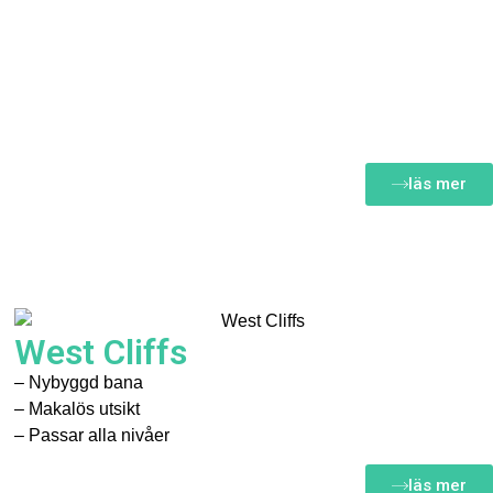
läs mer
West Cliffs
– Nybyggd bana
– Makalös utsikt
– Passar alla nivåer
läs mer