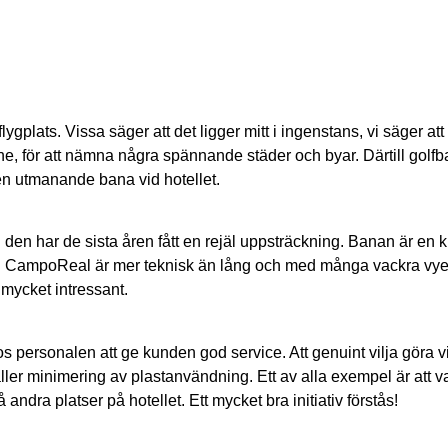
ats. Vissa säger att det ligger mitt i ingenstans, vi säger att de
he, för att nämna några spännande städer och byar. Därtill golf
 en utmanande bana vid hotellet.
en har de sista åren fått en rejäl uppsträckning. Banan är en 
tuff. CampoReal är mer teknisk än lång och med många vackra vye
 mycket intressant.
personalen att ge kunden god service. Att genuint vilja göra vis
r minimering av plastanvändning. Ett av alla exempel är att vatt
ndra platser på hotellet. Ett mycket bra initiativ förstås!