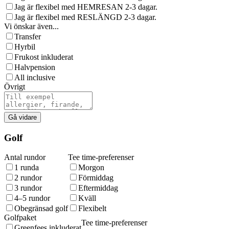
Jag är flexibel med HEMRESAN 2-3 dagar.
Jag är flexibel med RESLÄNGD 2-3 dagar.
Vi önskar även...
Transfer
Hyrbil
Frukost inkluderat
Halvpension
All inclusive
Övrigt
Gå vidare
Golf
Antal rundor
Tee time-preferenser
1 runda
Morgon
2 rundor
Förmiddag
3 rundor
Eftermiddag
4–5 rundor
Kväll
Obegränsad golf
Flexibelt
Golfpaket
Tee time-preferenser
Greenfees inkluderat