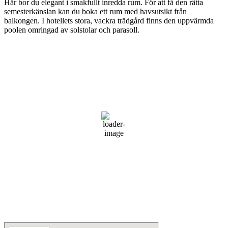
Här bor du elegant i smakfullt inredda rum. För att få den rätta
semesterkänslan kan du boka ett rum med havsutsikt från
balkongen. I hotellets stora, vackra trädgård finns den uppvärmda
poolen omringad av solstolar och parasoll.
Teneriffa
06:51,
2026-08-07
26
°C
mulet
82 %
1011 mb
5 km/h
Vindby:
6 km/h
Moln:
100%
Synlighet:
10 km
Soluppgång:
05:49
Solnedgång:
18:20
Väder från OpenWeatherMap