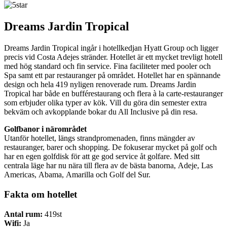
Dreams Jardin Tropical
Dreams Jardin Tropical ingår i hotellkedjan Hyatt Group och ligger
precis vid Costa Adejes stränder. Hotellet är ett mycket trevligt hotell
med hög standard och fin service. Fina faciliteter med pooler och
Spa samt ett par restauranger på området. Hotellet har en spännande
design och hela 419 nyligen renoverade rum. Dreams Jardin
Tropical har både en bufférestaurang och flera à la carte-restauranger
som erbjuder olika typer av kök. Vill du göra din semester extra
bekväm och avkopplande bokar du All Inclusive på din resa.
Golfbanor i närområdet
Utanför hotellet, längs strandpromenaden, finns mängder av
restauranger, barer och shopping. De fokuserar mycket på golf och
har en egen golfdisk för att ge god service åt golfare. Med sitt
centrala läge har nu nära till flera av de bästa banorna, Adeje, Las
Americas, Abama, Amarilla och Golf del Sur.
Fakta om hotellet
Antal rum:
419st
Wifi:
Ja