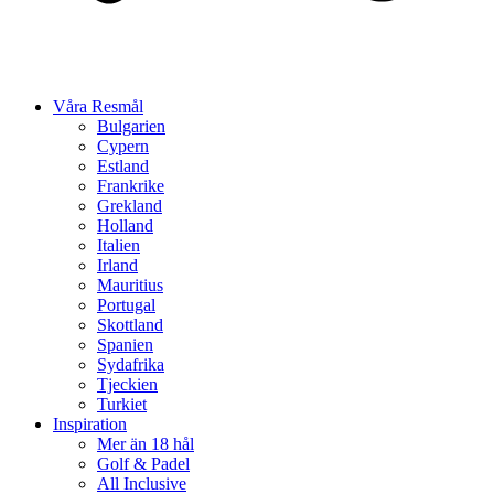
Våra Resmål
Bulgarien
Cypern
Estland
Frankrike
Grekland
Holland
Italien
Irland
Mauritius
Portugal
Skottland
Spanien
Sydafrika
Tjeckien
Turkiet
Inspiration
Mer än 18 hål
Golf & Padel
All Inclusive