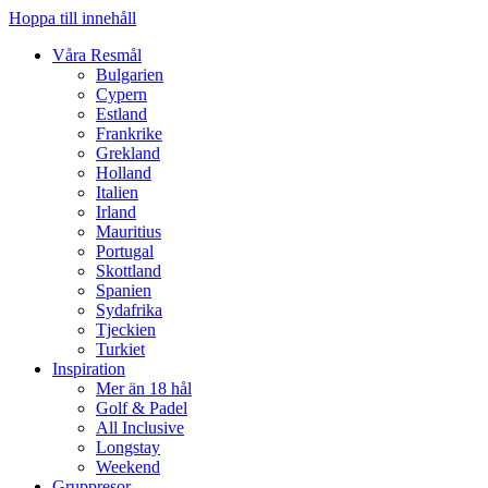
Hoppa till innehåll
Våra Resmål
Bulgarien
Cypern
Estland
Frankrike
Grekland
Holland
Italien
Irland
Mauritius
Portugal
Skottland
Spanien
Sydafrika
Tjeckien
Turkiet
Inspiration
Mer än 18 hål
Golf & Padel
All Inclusive
Longstay
Weekend
Gruppresor