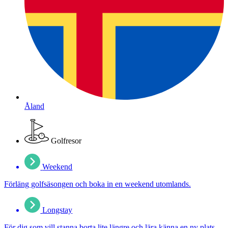
Åland
Golfresor
Weekend
Förläng golfsäsongen och boka in en weekend utomlands.
Longstay
För dig som vill stanna borta lite längre och lära känna en ny plats.