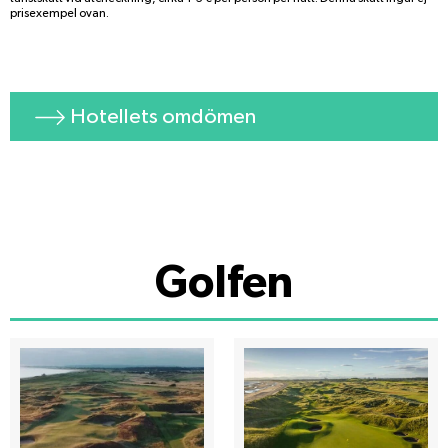
prisexempel ovan.
Hotellets omdömen
Golfen