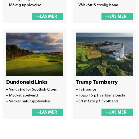
– Mäktig upplevelse
– Välskött & trevlig bana
LÄS MER
LÄS MER
Dundonald Links
Trump Turnberry
– Varit vård för Scottish Open
– Två banor
– Mycket spelvärd
– Topp 15 på världens bästa
– Vacker naturupplevelse
– Ett måste på Skottland
LÄS MER
LÄS MER