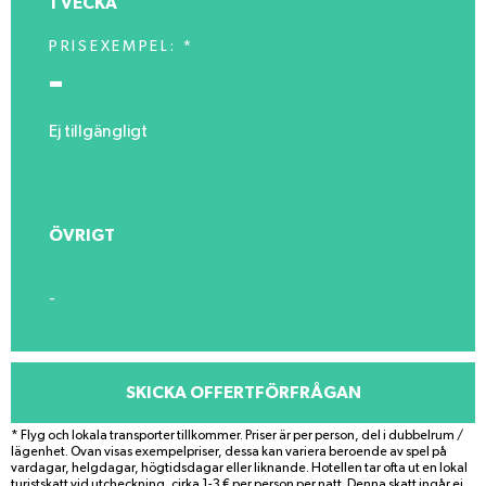
1 VECKA
PRISEXEMPEL: *
-
Ej tillgängligt
ÖVRIGT
-
SKICKA OFFERTFÖRFRÅGAN
* Flyg och lokala transporter tillkommer. Priser är per person, del i dubbelrum /
lägenhet. Ovan visas exempelpriser, dessa kan variera beroende av spel på
vardagar, helgdagar, högtidsdagar eller liknande. Hotellen tar ofta ut en lokal
turistskatt vid utcheckning, cirka 1-3 € per person per natt. Denna skatt ingår ej