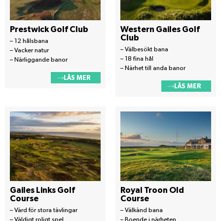
Prestwick Golf Club
Western Gailes Golf
Club
– 12 hålsbana
– Välbesökt bana
– Vacker natur
– 18 fina hål
– Närliggande banor
– Närhet till anda banor
LÄS MER
LÄS MER
Gailes Links Golf
Royal Troon Old
Course
Course
– Värd för stora tävlingar
– Välkänd bana
– Väldigt roligt spel
– Boende i närheten