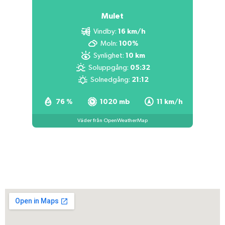
Mulet
Vindby:
16 km/h
Moln:
100%
Synlighet:
10 km
Soluppgång:
05:32
Solnedgång:
21:12
76 %
1020 mb
11 km/h
Väder från OpenWeatherMap