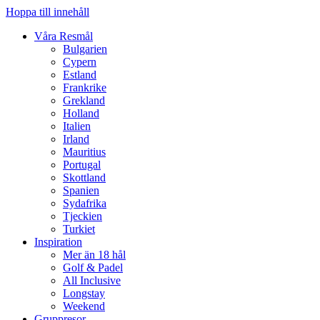
Hoppa till innehåll
Våra Resmål
Bulgarien
Cypern
Estland
Frankrike
Grekland
Holland
Italien
Irland
Mauritius
Portugal
Skottland
Spanien
Sydafrika
Tjeckien
Turkiet
Inspiration
Mer än 18 hål
Golf & Padel
All Inclusive
Longstay
Weekend
Gruppresor