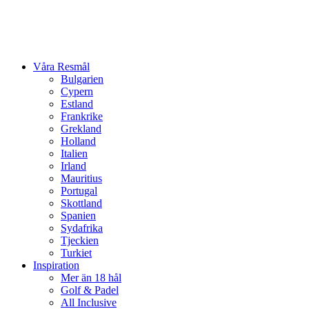
Våra Resmål
Bulgarien
Cypern
Estland
Frankrike
Grekland
Holland
Italien
Irland
Mauritius
Portugal
Skottland
Spanien
Sydafrika
Tjeckien
Turkiet
Inspiration
Mer än 18 hål
Golf & Padel
All Inclusive