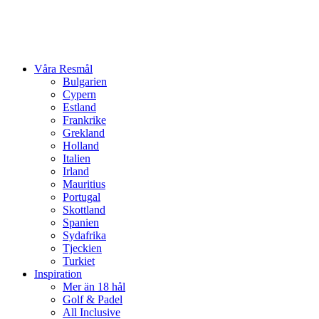
Våra Resmål
Bulgarien
Cypern
Estland
Frankrike
Grekland
Holland
Italien
Irland
Mauritius
Portugal
Skottland
Spanien
Sydafrika
Tjeckien
Turkiet
Inspiration
Mer än 18 hål
Golf & Padel
All Inclusive