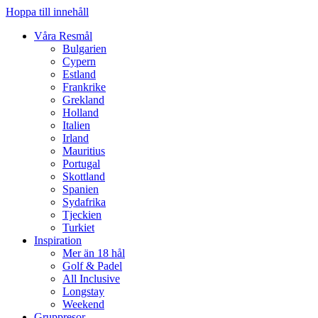
Hoppa till innehåll
Våra Resmål
Bulgarien
Cypern
Estland
Frankrike
Grekland
Holland
Italien
Irland
Mauritius
Portugal
Skottland
Spanien
Sydafrika
Tjeckien
Turkiet
Inspiration
Mer än 18 hål
Golf & Padel
All Inclusive
Longstay
Weekend
Gruppresor