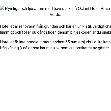
Hotellet är renoverat från grunden och har en unik stil, väldigt ch
lummigt och följer du gångstigen genom pinjeskogen är du snabbt
Hotellet är inte speciellt stort, endast 65 rum erbjuds i olika 
från våning 3 då dessa har minikök som är uppskattat av gäster.
Algarve
33
°C
Klar Himmel