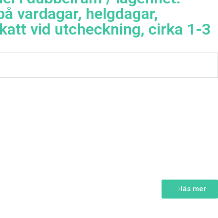
på vardagar, helgdagar,
skatt vid utcheckning, cirka 1-3
läs mer