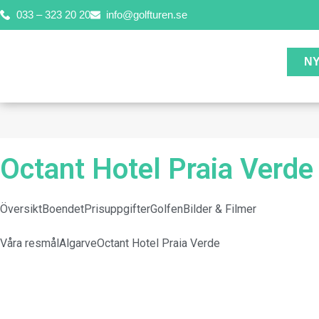
033 – 323 20 20
info@golfturen.se
N
Octant Hotel Praia Verde
Översikt
Boendet
Prisuppgifter
Golfen
Bilder & Filmer
Våra resmål
Algarve
Octant Hotel Praia Verde