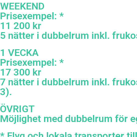
WEEKEND
Prisexempel: *
11 200 kr
5 nätter i dubbelrum inkl. fruko
1 VECKA
Prisexempel: *
17 300 kr
7 nätter i dubbelrum inkl. fruko
3).
ÖVRIGT
Möjlighet med dubbelrum för eg
* Flyg och lokala transporter ti