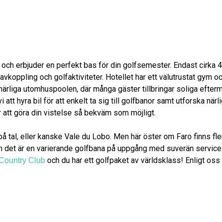
och erbjuder en perfekt bas för din golfsemester. Endast cirka 4
r avkoppling och golfaktiviteter. Hotellet har ett välutrustat gym
härliga utomhuspoolen, där många gäster tillbringar soliga efterm
att hyra bil för att enkelt ta sig till golfbanor samt utforska n
 för att göra din vistelse så bekväm som möjligt.
al, eller kanske Vale du Lobo. Men här öster om Faro finns flera 
 det är en varierande golfbana på uppgång med suverän servic
och du har ett golfpaket av världsklass! Enligt oss 
 Country Club