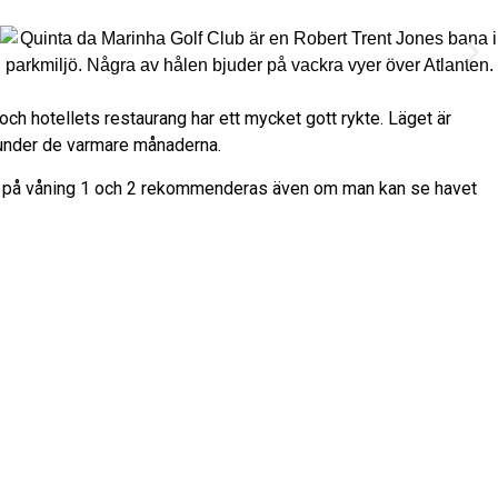
 och hotellets restaurang har ett mycket gott rykte. Läget är
 under de varmare månaderna.
ummen på våning 1 och 2 rekommenderas även om man kan se havet
Tryck:
1017 mb
Vindby:
17 mph
Synlighet:
10 km
Solnedgång:
20:34