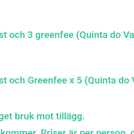
st och 3 greenfee (Quinta do Val
st och Greenfee x 5 (Quinta do V
et bruk mot tillägg.
llkommer. Priser är per person, 