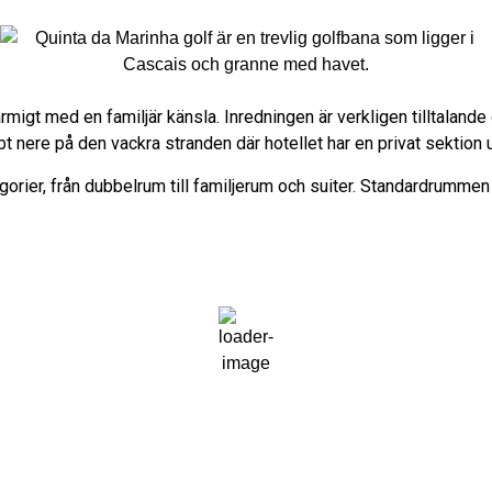
armigt med en familjär känsla. Inredningen är verkligen tilltalande
 nere på den vackra stranden där hotellet har en privat sektion
kategorier, från dubbelrum till familjerum och suiter. Standardr
16:41,
2026-08-06
Fuktighet:
60 %
Vind:
13 mph
Moln:
0%
Soluppgång:
06:40
Väder från OpenWeatherMap