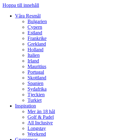
Hoppa till innehåll
Våra Resmål
Bulgarien
Cypern
Estland
Frankrike
Grekland
Holland
Italien
Irland
Mauritius
Portugal
Skottland
Spanien
Sydafrika
Tjeckien
Turkiet
Inspiration
Mer än 18 hål
Golf & Padel
All Inclusive
Longstay
Weekend
Gruppresor