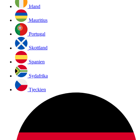
Irland
Mauritius
Portugal
Skottland
Spanien
Sydafrika
Tjeckien