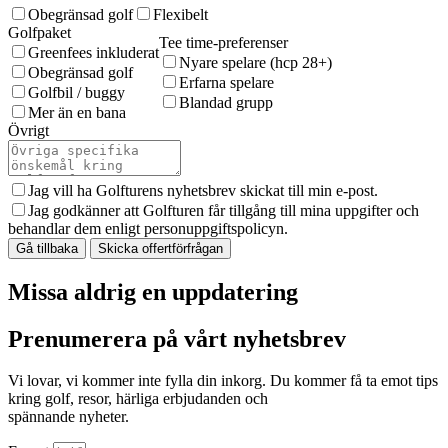
Obegränsad golf
Flexibelt
Golfpaket
Tee time-preferenser
Greenfees inkluderat
Nyare spelare (hcp 28+)
Obegränsad golf
Erfarna spelare
Golfbil / buggy
Blandad grupp
Mer än en bana
Övrigt
Jag vill ha Golfturens nyhetsbrev skickat till min e-post.
Jag godkänner att Golfturen får tillgång till mina uppgifter och
behandlar dem enligt personuppgiftspolicyn.
Gå tillbaka
Skicka offertförfrågan
Missa aldrig en uppdatering
Prenumerera på vårt nyhetsbrev
Vi lovar, vi kommer inte fylla din inkorg. Du kommer få ta emot tips
kring golf, resor, härliga erbjudanden och
spännande nyheter.