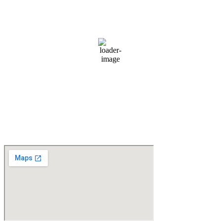
26
°C
klar himmel
66 %
1019 mb
11 km/h
Vindby:
19 km/h
Moln:
0%
Synlighet:
10 km
Soluppgång:
06:43
Solnedgång:
20:41
Väder från OpenWeatherMap