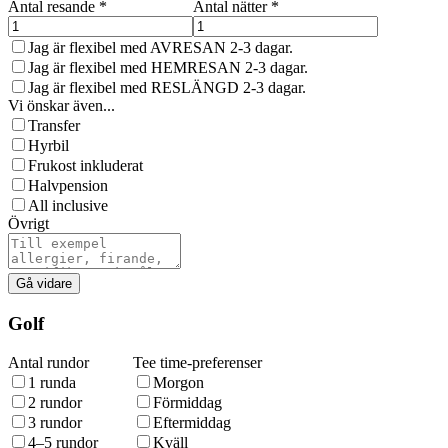
Antal resande
*
Antal nätter
*
Jag är flexibel med AVRESAN 2-3 dagar.
Jag är flexibel med HEMRESAN 2-3 dagar.
Jag är flexibel med RESLÄNGD 2-3 dagar.
Vi önskar även...
Transfer
Hyrbil
Frukost inkluderat
Halvpension
All inclusive
Övrigt
Gå vidare
Golf
Antal rundor
Tee time-preferenser
1 runda
Morgon
2 rundor
Förmiddag
3 rundor
Eftermiddag
4–5 rundor
Kväll