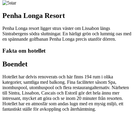
Penha Longa Resort
Penha Longa resort ligger strax väster om Lissabon längs
Sintrabergens södra sluttningar. En härligt grön och lummig oas med
en spännande golfbanan Penha Longa precis utanför dörren.
Fakta om hotellet
Boendet
Hotellet har delvis renoverats och här finns 194 rum i olika
kategorier, samtliga med balkong. Fina faciliteter såsom Spa,
inomhuspool, utomhuspool och flera restaurangalternativ. Närheten
till Sintra, Lissabon, Cascais och Estoril gör det hela ännu mer
intressant, mycket att göra och se inom 20 minuter från resorten.
Hotellet har en atmosfär som andas lugn med en mysig miljö, ett
fantastiskt ställe för avkoppling och återhämtning.
Lissabon
11:27,
2026-08-07