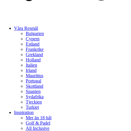
Våra Resmål
Bulgarien
Cypern
Estland
Frankrike
Grekland
Holland
Italien
Irland
Mauritius
Portugal
Skottland
Spanien
Sydafrika
Tjeckien
Turkiet
Inspiration
Mer än 18 hål
Golf & Padel
All Inclusive