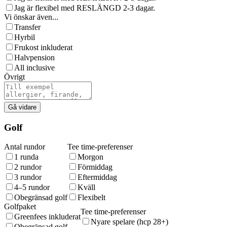
Jag är flexibel med RESLÄNGD 2-3 dagar.
Vi önskar även...
Transfer
Hyrbil
Frukost inkluderat
Halvpension
All inclusive
Övrigt
Gå vidare
Golf
Antal rundor
Tee time-preferenser
1 runda
Morgon
2 rundor
Förmiddag
3 rundor
Eftermiddag
4–5 rundor
Kväll
Obegränsad golf
Flexibelt
Golfpaket
Tee time-preferenser
Greenfees inkluderat
Nyare spelare (hcp 28+)
Obegränsad golf