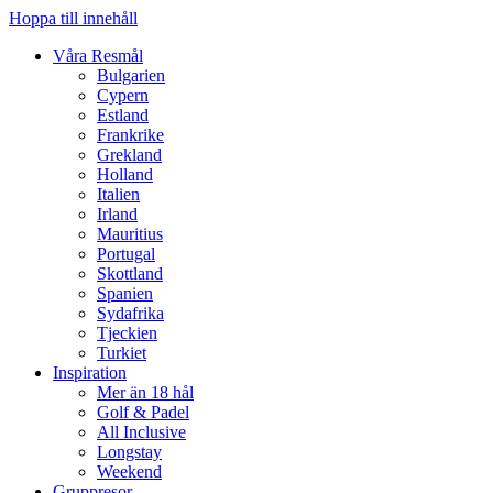
Hoppa till innehåll
Våra Resmål
Bulgarien
Cypern
Estland
Frankrike
Grekland
Holland
Italien
Irland
Mauritius
Portugal
Skottland
Spanien
Sydafrika
Tjeckien
Turkiet
Inspiration
Mer än 18 hål
Golf & Padel
All Inclusive
Longstay
Weekend
Gruppresor