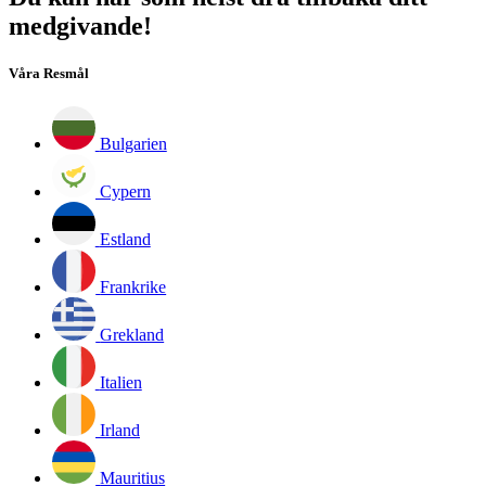
medgivande!
Våra Resmål
Bulgarien
Cypern
Estland
Frankrike
Grekland
Italien
Irland
Mauritius