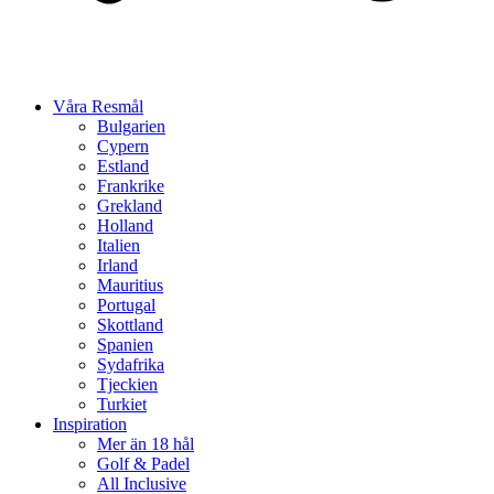
Våra Resmål
Bulgarien
Cypern
Estland
Frankrike
Grekland
Holland
Italien
Irland
Mauritius
Portugal
Skottland
Spanien
Sydafrika
Tjeckien
Turkiet
Inspiration
Mer än 18 hål
Golf & Padel
All Inclusive