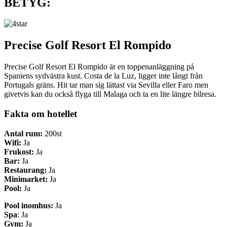
BETYG:
Precise Golf Resort El Rompido
Precise Golf Resort El Rompido är en toppenanläggning på
Spaniens sydvästra kust. Costa de la Luz, ligger inte långt från
Portugals gräns. Hit tar man sig lättast via Sevilla eller Faro men
givetvis kan du också flyga till Malaga och ta en lite längre bilresa.
Fakta om hotellet
Antal rum:
200st
Wifi:
Ja
Frukost:
Ja
Bar:
Ja
Restaurang:
Ja
Minimarket:
Ja
Pool:
Ja
Pool inomhus:
Ja
Spa
: Ja
Gym:
Ja