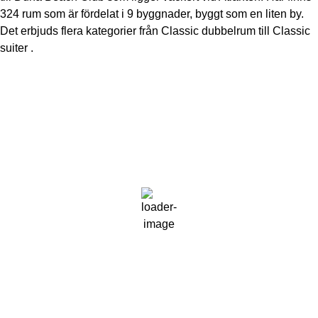
324 rum som är fördelat i 9 byggnader, byggt som en liten by.
Det erbjuds flera kategorier från Classic dubbelrum till Classic
suiter .
Algarve
17:28,
2026-08-06
33
°C
Klar Himmel
Vindby:
17 mph
Moln:
0%
Synlighet:
10 km
Soluppgång:
06:40
Solnedgång:
20:34
61 %
1017 mb
13 mph