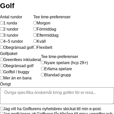
Golf
Antal rundor
Tee time-preferenser
1 runda
Morgon
2 rundor
Förmiddag
3 rundor
Eftermiddag
4–5 rundor
Kväll
Obegränsad golf
Flexibelt
Golfpaket
Tee time-preferenser
Greenfees inkluderat
Nyare spelare (hcp 28+)
Obegränsad golf
Erfarna spelare
Golfbil / buggy
Blandad grupp
Mer än en bana
Övrigt
Jag vill ha Golfturens nyhetsbrev skickat till min e-post.
Jag godkänner att Golfturen får tillgång till mina uppgifter och