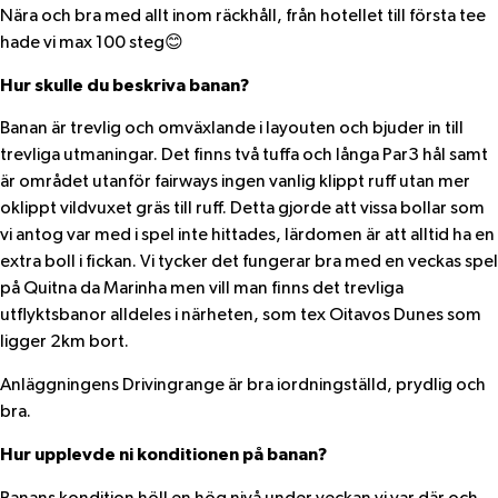
Nära och bra med allt inom räckhåll, från hotellet till första tee
hade vi max 100 steg😊
Hur skulle du beskriva banan?
Banan är trevlig och omväxlande i layouten och bjuder in till
trevliga utmaningar. Det finns två tuffa och långa Par3 hål samt
är området utanför fairways ingen vanlig klippt ruff utan mer
oklippt vildvuxet gräs till ruff. Detta gjorde att vissa bollar som
vi antog var med i spel inte hittades, lärdomen är att alltid ha en
extra boll i fickan. Vi tycker det fungerar bra med en veckas spel
på Quitna da Marinha men vill man finns det trevliga
utflyktsbanor alldeles i närheten, som tex Oitavos Dunes som
ligger 2km bort.
Anläggningens Drivingrange är bra iordningställd, prydlig och
bra.
Hur upplevde ni konditionen på banan?