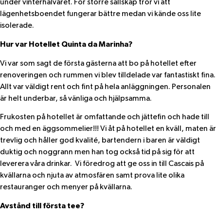
under vinterhalvåret. För större sällskap tror vi att
lägenhetsboendet fungerar bättre medan vi kände oss lite
isolerade.
Hur var Hotellet Quinta da Marinha?
Vi var som sagt de första gästerna att bo på hotellet efter
renoveringen och rummen vi blev tilldelade var fantastiskt fina.
Allt var väldigt rent och fint på hela anläggningen. Personalen
är helt underbar, så vänliga och hjälpsamma.
Frukosten på hotellet är omfattande och jättefin och hade till
och med en äggsommelier!!! Vi åt på hotellet en kväll, maten är
trevlig och håller god kvalité, bartendern i baren är väldigt
duktig och noggrann men han tog också tid på sig för att
leverera våra drinkar. Vi föredrog att ge oss in till Cascais på
kvällarna och njuta av atmosfären samt prova lite olika
restauranger och menyer på kvällarna.
Avstånd till första tee?