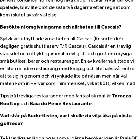
Banans kondition höll en hög nivå under veckan vi var där och
spelade, blev lite blöt de sista två dagarna efter regnet som
kom i slutet av vår vistelse.
Besökte ni omgivningarna och närheten till Cascais?
Självklart utnyttjade vi närheten till Cascais (Resorten kör
dagligen gratis shuttleserv T/R Cascais). Cascais är en trevlig
stadsdel och utflykt i gammal trevlig stil och gott om mysiga
små butiker, barer och restauranger. En av kvällarna hittade vi
en liten mindre restaurang med knepig och lite halvsvår entré
att ta sig in genom och vi rynkade lite på näsan men när väl
maten kom in – vi var som i himmelriket, vilket kött, vilken mat!
Terazza
Tips på trevliga restauranger med fantastisk mat är
Rooftop
Baia do Peixe Restaurante
och
.
Vad står på Bucketlisten, vart skulle du vilja åka på nästa
golfresa?
Två trevliga anläggningar som vi gärna besöker igen är Praia DE