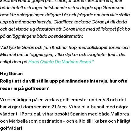
Resorten väntar golfen precis utanför dörren. Resorten erbjuder
både hotell och lägenhetsboende och vi ringde upp Göran som
besökte anläggningen tidigare i år och frågade om han ville ställa
upp på månadens intervju. Gladligen tackade Göran JA till detta
och det visade sig dessutom att Göran ihop med sällskapet fick bo
på anläggningens båda boendealternativ.
Vad tyckte Göran och frun Kristina ihop med sällskapet Torunn och
Michael om anläggningen, vilka styrkor och svagheter fanns det
enligt dem på
Hotel Quinta Da Marinha Resort?
Hej Göran
Roligt att du vill ställa upp på månadens intervju, hur ofta
reser ni på golfresor?
Vi reser årligen på en veckas golfsemester under V.8 och det
har vi gjort dom senaste 21 åren. Vi har bl.a. hunnit med några
vänder till Portugal, vi har besökt Spanien med både Mallorca
och Marbella som destination – och alltid till lika bra och härligt
golfväder!