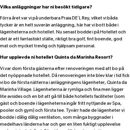
Vilka anläggningar har ni besökt tidigare?
Förra året var vi på underbara Praia DE´L Rey, vilket vi båda
tycker är en helt suverän anläggning, här har vi bott både i
lägenheterna och hotellet. Nu senast bodde i på Hotellet och
det är ett fantastiskt ställe, riktigt bra golf, fint boende, god
mat och mycket trevlig och hjälpsam personal.
Hur upplevde ni hotellet Quinta da Marinha Resort?
Vi var dom första gästerna efter renoveringen med att bo på
det nyöppnade hotellet. Då renoveringen inte blev klar i tid fick
vi bo de första nätterna i anläggningens lägenheter, Quinta da
Marinha Village. Lägenheterna är rymliga och fina men ligger
lite avsides och en bit att gå till både hotellets faciliteter (som
gäst och boende i lägenheterna ingår fritt nyttjande av Spa,
pooler och gym) och första tee. Tyvärr hade de lägenheter vi
bodde i dålig dålig ventilation, som många byggnader i
medelhavs länderna har och ger en liten fuktigt upplevelse