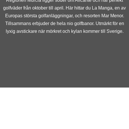
Regionen Murcia ligger söder om Alicante och har perfekt
golfväder från oktober till april. Här hittar du La Manga, en av
Europas största golfanläggningar, och resorten Mar Menor.
Tillsammans erbjuder de hela nio golfbanor. Utmärkt för en
lyxig avstickare när mörkret och kylan kommer till Sverige.
Hotell