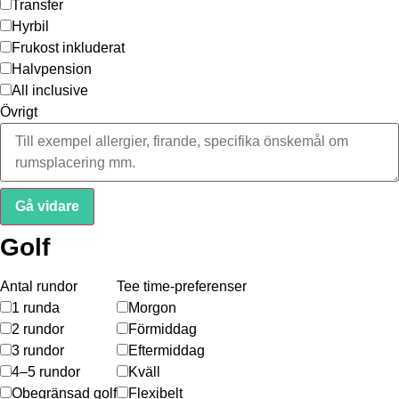
Transfer
Hyrbil
Frukost inkluderat
Halvpension
All inclusive
Övrigt
Gå vidare
Golf
Antal rundor
Tee time-preferenser
1 runda
Morgon
2 rundor
Förmiddag
3 rundor
Eftermiddag
4–5 rundor
Kväll
Obegränsad golf
Flexibelt