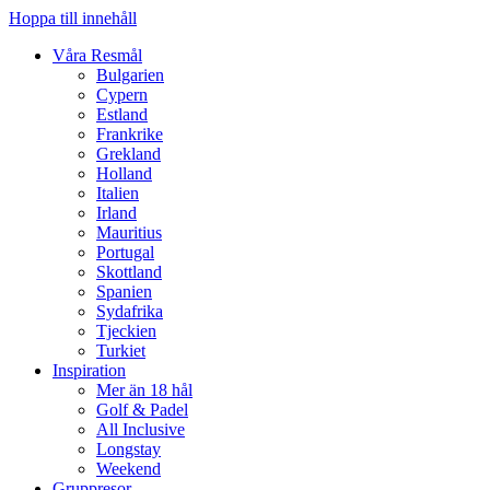
Hoppa till innehåll
Våra Resmål
Bulgarien
Cypern
Estland
Frankrike
Grekland
Holland
Italien
Irland
Mauritius
Portugal
Skottland
Spanien
Sydafrika
Tjeckien
Turkiet
Inspiration
Mer än 18 hål
Golf & Padel
All Inclusive
Longstay
Weekend
Gruppresor