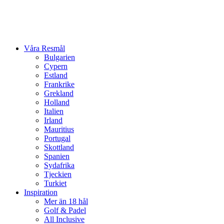
Våra Resmål
Bulgarien
Cypern
Estland
Frankrike
Grekland
Holland
Italien
Irland
Mauritius
Portugal
Skottland
Spanien
Sydafrika
Tjeckien
Turkiet
Inspiration
Mer än 18 hål
Golf & Padel
All Inclusive