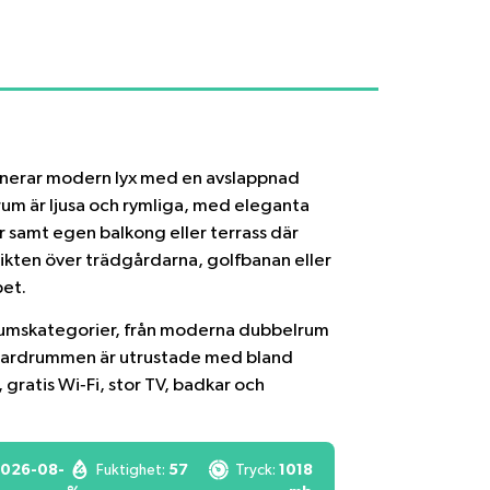
erar modern lyx med en avslappnad
 rum är ljusa och rymliga, med eleganta
 samt egen balkong eller terrass där
sikten över trädgårdarna, golfbanan eller
et.
 rumskategorier, från moderna dubbelrum
tandardrummen är utrustade med bland
gratis Wi‑Fi, stor TV, badkar och
026-08-
Fuktighet:
57
Tryck:
1018