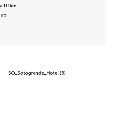
a 111km
lub