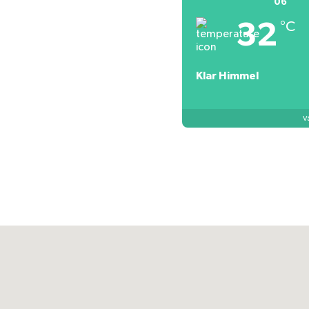
06
32
°C
Klar Himmel
V