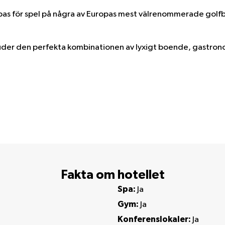
sk bas för spel på några av Europas mest välrenommerade gol
der den perfekta kombinationen av lyxigt boende, gastronom
Fakta om hotellet
Spa:
Ja
Gym:
Ja
Konferenslokaler:
Ja