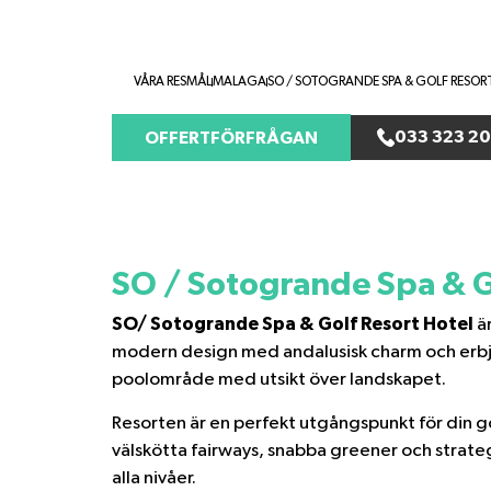
VÅRA RESMÅL
MALAGA
SO / SOTOGRANDE SPA & GOLF RESOR
033 323 20
OFFERTFÖRFRÅGAN
SO / Sotogrande Spa & G
SO/ Sotogrande Spa & Golf Resort Hotel
är
modern design med andalusisk charm och erbjude
poolområde med utsikt över landskapet.
Resorten är en perfekt utgångspunkt för din gol
välskötta fairways, snabba greener och strateg
alla nivåer.