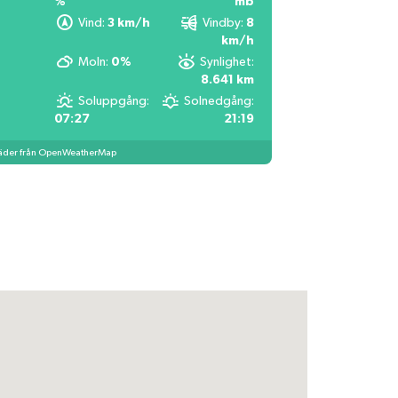
%
mb
Vind:
3 km/h
Vindby:
8
km/h
Moln:
0%
Synlighet:
8.641 km
Soluppgång:
Solnedgång:
07:27
21:19
äder från OpenWeatherMap