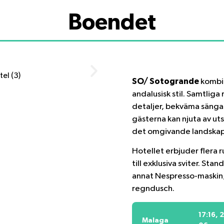
Boendet
SO/ Sotogrande
kombin
andalusisk stil. Samtliga
detaljer, bekväma sängar
gästerna kan njuta av ut
det omgivande landskap
Hotellet erbjuder flera
till exklusiva sviter. S
annat Nespresso-maskin, 
regndusch.
17:16,
2
Malaga