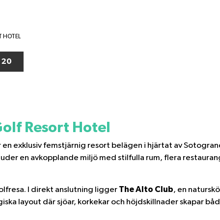
T HOTEL
 20
olf Resort Hotel
 en exklusiv femstjärnig resort belägen i hjärtat av Sotogra
r en avkopplande miljö med stilfulla rum, flera restaurange
The Alto Club
fresa. I direkt anslutning ligger
, en natursk
iska layout där sjöar, korkekar och höjdskillnader skapar bå