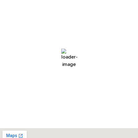
Mallorca
6:54 e m,
2026-08-03
32
°C
mulet
6 mph
Vindby:
5 mph
Moln:
86%
Synlighet:
10 km
Soluppgång:
6:50 am
Solnedgång:
9:00 pm
Väder från OpenWeatherMap