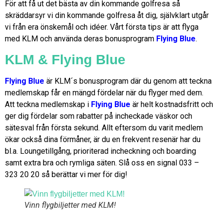
För att få ut det bästa av din kommande golfresa så
skräddarsyr vi din kommande golfresa åt dig, självklart utgår
vi från era önskemål och idéer. Vårt första tips är att flyga
med KLM och använda deras bonusprogram
Flying Blue
.
KLM & Flying Blue
Flying Blue
är KLM´s bonusprogram där du genom att teckna
medlemskap får en mängd fördelar när du flyger med dem.
Att teckna medlemskap i
Flying Blue
är helt kostnadsfritt och
ger dig fördelar som rabatter på incheckade väskor och
sätesval från första sekund. Allt eftersom du varit medlem
ökar också dina förmåner, är du en frekvent resenär har du
bl.a. Loungetillgång, prioriterad incheckning och boarding
samt extra bra och rymliga säten. Slå oss en signal 033 –
323 20 20 så berättar vi mer för dig!
Vinn flygbiljetter med KLM!