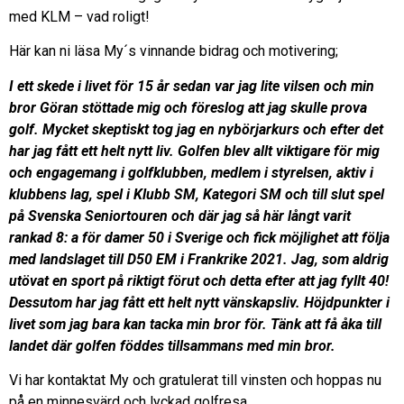
med KLM – vad roligt!
Här kan ni läsa My´s vinnande bidrag och motivering;
I ett skede i livet för 15 år sedan var jag lite vilsen och min
bror Göran stöttade mig och föreslog att jag skulle prova
golf. Mycket skeptiskt tog jag en nybörjarkurs och efter det
har jag fått ett helt nytt liv.
Golfen blev allt viktigare för mig
och engagemang i golfklubben, medlem i styrelsen, aktiv i
klubbens lag, spel i Klubb SM, Kategori SM och till slut spel
på Svenska Seniortouren och där jag så här långt varit
rankad 8: a för damer 50 i Sverige och fick möjlighet att följa
med landslaget till D50 EM i Frankrike 2021. Jag, som aldrig
utövat en sport på riktigt förut och detta efter att jag fyllt 40!
Dessutom har jag fått ett helt nytt vänskapsliv. Höjdpunkter i
livet som jag bara kan tacka min bror för. Tänk att få åka till
landet där golfen föddes tillsammans med min bror.
Vi har kontaktat My och gratulerat till vinsten och hoppas nu
på en minnesvärd och lyckad golfresa.