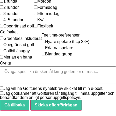
1 runda
Morgon
2 rundor
Förmiddag
3 rundor
Eftermiddag
4–5 rundor
Kväll
Obegränsad golf
Flexibelt
Golfpaket
Tee time-preferenser
Greenfees inkluderat
Nyare spelare (hcp 28+)
Obegränsad golf
Erfarna spelare
Golfbil / buggy
Blandad grupp
Mer än en bana
Övrigt
Jag vill ha Golfturens nyhetsbrev skickat till min e-post.
Jag godkänner att Golfturen får tillgång till mina uppgifter och
behandlar dem enligt personuppgiftspolicyn.
Gå tillbaka
Skicka offertförfrågan